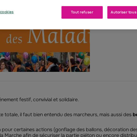
Groupama
cookies
Tout refuser
Autoriser tous
participe.
ement festif, convivial et solidaire.
e totale, il faut bien entendu des marcheurs, mais aussi des
b
pour certaines actions (gonflage des ballons, décoration des 
a Marche afin de sécuriser la partie piéton ou encore distribu