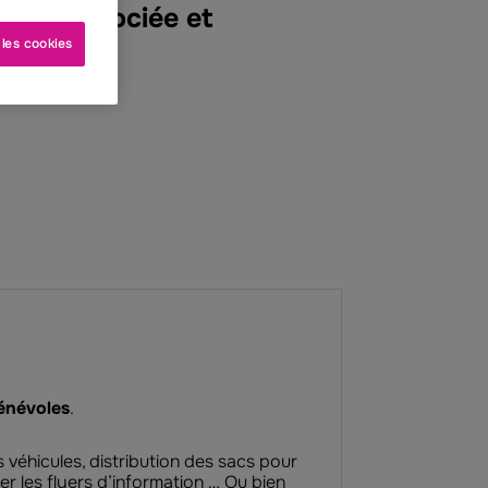
 est associée et
 les cookies
énévoles
.
véhicules, distribution des sacs pour
er les flyers d’information … Ou bien