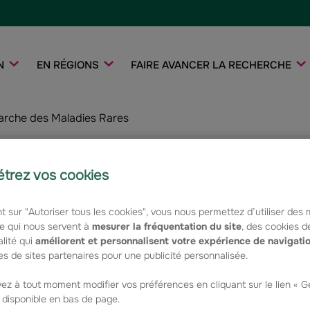
N
EN RÉGIONS
FAIRE AVANCER LA RECHERCHE
rche des Maladies Rares
18ème
trez vos cookies
Malad
t sur "Autoriser tous les cookies", vous nous permettez d’utiliser des
e qui nous servent à
mesurer la fréquentation du site
, des cookies d
Le samed
lité qui
améliorent et personnalisent votre expérience de navigati
s de sites partenaires pour une publicité personnalisée.
lieu la 1
ez à tout moment modifier vos préférences en cliquant sur le lien « 
Rares, à 
, disponible en bas de page.