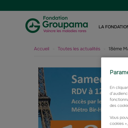
Aller au contenu
Aller à la navigation
LA FONDATIO
Accueil
»
Toutes les actualités
»
18ème Ma
Paramé
En cliquan
d’audienc
fonctionna
des cookie
Vous pouv
cookies »