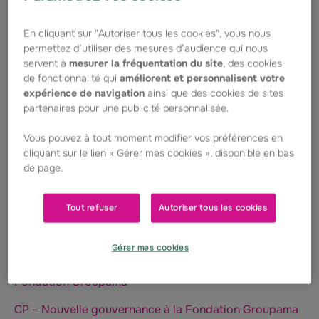
soutient des équipes de recherche, des institutions et
des associations de patients.
En cliquant sur "Autoriser tous les cookies", vous nous
Illustration du modèle mutualiste de Groupama, la
permettez d’utiliser des mesures d’audience qui nous
Fondation s’appuie sur un réseau unique d’élus et
servent à
mesurer la fréquentation du site
, des cookies
collaborateurs référents dans les territoires qui se
de fonctionnalité qui
améliorent et personnalisent votre
mobilisent et collectent des fonds pour les
expérience de navigation
ainsi que des cookies de sites
associations à travers les Balades et événements
partenaires pour une publicité personnalisée.
solidaires.
Vous pouvez à tout moment modifier vos préférences en
Acteur privé de référence, la Fondation a ainsi reversé
cliquant sur le lien « Gérer mes cookies », disponible en bas
depuis 2000 14 millions d’euros pour la lutte contre les
de page.
maladies rares, soutenu plus de 64 projets de
recherche et accompagné 385 associations.
Tout refuser
Autoriser tous les cookies
Téléchargez ici le dossier de presse de la Fondation
Gérer mes cookies
CP – Lancement Prix de l’Innovation Sociale 2027 de la
Fondation Groupama
CP – Nouvelle gouvernance à la Fondation Groupama