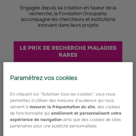
Engagée depuis sa création en faveur de la
recherche, la Fondation Groupama
accompagne les chercheurs et institutions
innovant dans leurs projets
LE PRIX DE RECHERCHE MALADIES
RARES
Créé en 2017, le
Prix de Recherche Maladies
Paramétrez vos cookies
rares
permet de financer, pendant 5 ans une
équipe dynamique dirigée par un chercheur
confirmé, ayant ouvert une voie novatrice
En cliquant sur "Autoriser tous les cookies", vous nous
dans les maladies rares. Il est attribué tous les
permettez d’utiliser des mesures d’audience qui nous
2 ans.
servent à
mesurer la fréquentation du site
, des cookies
de fonctionnalité qui
améliorent et personnalisent votre
DÉCOUVREZ LE PRIX ET SES LAURÉATS
expérience de navigation
ainsi que des cookies de sites
partenaires pour une publicité personnalisée.