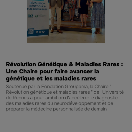
E
Révolution Génétique & Maladies Rares :
Am
Une Chaire pour faire avancer la
co
génétique et les maladies rares
m
Soutenue par la Fondation Groupama, la Chaire "
Révolution génétique et maladies rares " de l'Université
Au
de Rennes a pour ambition d'accélérer le diagnostic
cl
des maladies rares du neurodéveloppement et de
de
préparer la médecine personnalisée de demain
ma
Gr
pr
et