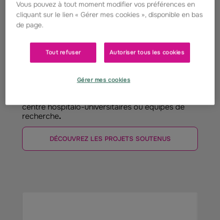
Vous pouvez à tout moment modifier vos préférences en
cliquant sur le lien « Gérer mes cookies », disponible en bas
de page.
DES SOUTIENS FINANCIERS
Tout refuser
Autoriser tous les cookies
La Fondation et les Caisses Régionales de
Groupama sont engagées depuis de
nombreuses années pour
faire avancer la
Gérer mes cookies
recherche,
à travers leurs soutiens aux centres
de références, plateformes maladies rares,
centre hospitalo-universitaires ou équipes de
recherche
.
DÉCOUVREZ LES PROJETS SOUTENUS