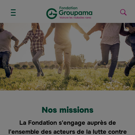
Aller au contenu
Aller à la navigation
AFFICHER/MASQUER
Lanc
LE
la
MENU
reche
Nos missions
La Fondation s'engage auprès de
l'ensemble des acteurs de la lutte contre