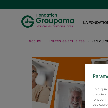
Aller au contenu
Aller à la navigation
LA FONDATIO
Accueil
»
Toutes les actualités
»
Prix du 
Paramé
En cliquan
d’audienc
fonctionna
des cookie