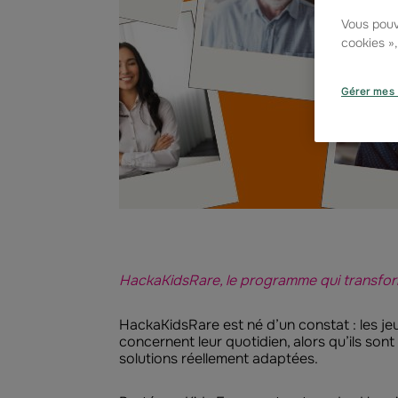
Vous pouv
cookies »
Gérer mes 
HackaKidsRare, le programme qui transforme
HackaKidsRare est né d’un constat : les je
concernent leur quotidien, alors qu’ils sont
solutions réellement adaptées.