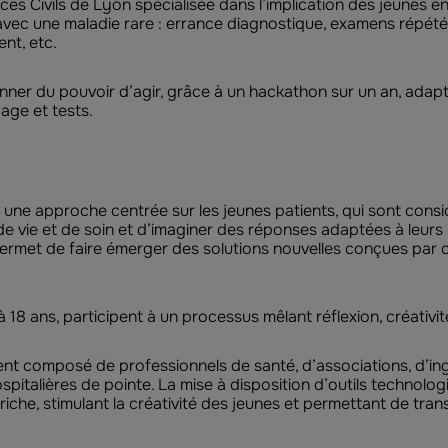
es Civils de Lyon spécialisée dans l’implication des jeunes en
avec une maladie rare : errance diagnostique, examens répété
ent, etc.
er du pouvoir d’agir, grâce à un hackathon sur un an, adapté
page et tests.
 une approche centrée sur les jeunes patients, qui sont cons
e vie et de soin et d’imaginer des réponses adaptées à leurs 
permet de faire émerger des solutions nouvelles conçues par ce
 18 ans, participent à un processus mêlant réflexion, créativi
t composé de professionnels de santé, d’associations, d’ing
spitalières de pointe. La mise à disposition d’outils technolo
iche, stimulant la créativité des jeunes et permettant de tra