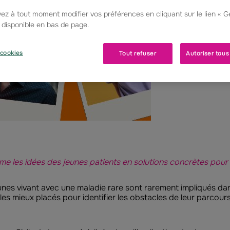
ez à tout moment modifier vos préférences en cliquant sur le lien « 
, disponible en bas de page.
cookies
Tout refuser
Autoriser tous
 les idées des jeunes patients en solutions concrètes pour a
unes vivant avec une maladie rare sont rarement impliqués dan
 les mieux placés pour identifier les obstacles de leur parcours