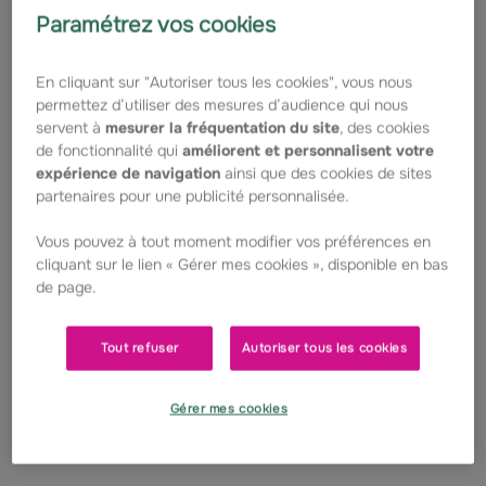
Conductive de Talant
Paramétrez vos cookies
L'association Un avenir pour Chloé
En cliquant sur "Autoriser tous les cookies", vous nous
porte un projet ambitieux : ouvrir un
permettez d’utiliser des mesures d’audience qui nous
Centre d'Éducation Conductive dédié
servent à
mesurer la fréquentation du site
, des cookies
de fonctionnalité qui
améliorent et personnalisent votre
aux enfants polyhandicapés.
expérience de navigation
ainsi que des cookies de sites
partenaires pour une publicité personnalisée.
Soutenue par la Fondation Groupama
et Groupama Grand Est, cette
Vous pouvez à tout moment modifier vos préférences en
cliquant sur le lien « Gérer mes cookies », disponible en bas
initiative vise à offrir un
de page.
environnement adapté favorisant
l'autonomie, les apprentissages et la
Tout refuser
Autoriser tous les cookies
qualité de vie des enfants atteints de
Gérer mes cookies
maladies rares.