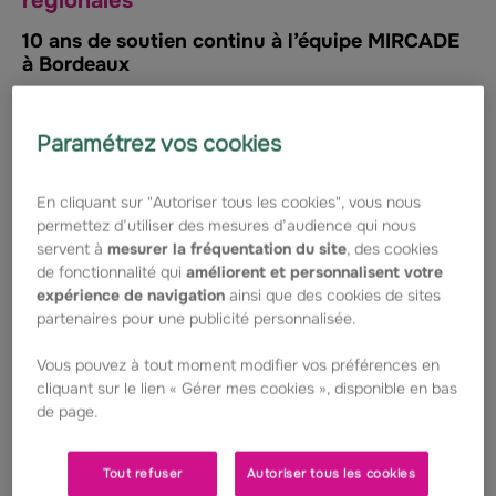
régionales
10 ans de soutien continu à l’équipe MIRCADE
à Bordeaux
L’année 2024 a marqué la dixième année du soutien
continu de Groupama Centre-Atlantique et de la
Paramétrez vos cookies
Fondation Groupama à l’équipe du Dr Grosset pour ses
travaux sur le cancer de l’enfant. En 10 ans, ce
partenariat a permis des avancées majeures. Le Dr
En cliquant sur "Autoriser tous les cookies", vous nous
Grosset a obtenu un soutien de la Société
permettez d’utiliser des mesures d’audience qui nous
d’Accélération du Transfert de Technologies (SATT)
servent à
mesurer la fréquentation du site
, des cookies
Aquitaine pour tester une option thérapeutique dans le
de fonctionnalité qui
améliorent et personnalisent votre
traitement du gliome infiltrant du tronc cérébral,
expérience de navigation
ainsi que des cookies de sites
formuler et tester in vitro et in vivo un candidat
médicament.
partenaires pour une publicité personnalisée.
Vous pouvez à tout moment modifier vos préférences en
Par ailleurs, une piste thérapeutique contre
cliquant sur le lien « Gérer mes cookies », disponible en bas
l’hépatoblastome, principal cancer du foie chez l’enfant,
de page.
est maintenant en cours de test, grâce à un partenariat
industriel conclu entre l’équipe et une start-up. Un
renouvellement du soutien de Groupama Centre-
Tout refuser
Autoriser tous les cookies
Atlantique et de la Fondation Groupama à hauteur de