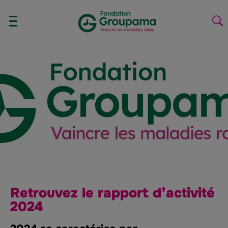
Aller au contenu
Aller à la navigation
AFFICHER/MASQUER
La
LE
la
MENU
re
Retrouvez le rapport d’activité
2024