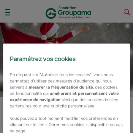
Aller au contenu
Aller à la navigation
AFFICHER/MASQUER
La
LE
la
MENU
re
Paramétrez vos cookies
En cliquant sur "Autoriser tous les cookies", vous nous
permettez d’utiliser des mesures d’audience qui nous
servent à
mesurer la fréquentation du site
, des cookies
de fonctionnalité qui
améliorent et personnalisent votre
expérience de navigation
ainsi que des cookies de sites
partenaires pour une publicité personnalisée.
Très belles fêtes de Noël !
Vous pouvez à tout moment modifier vos préférences en
La Fondation Groupama vous
cliquant sur le lien « Gérer mes cookies », disponible en bas
de page.