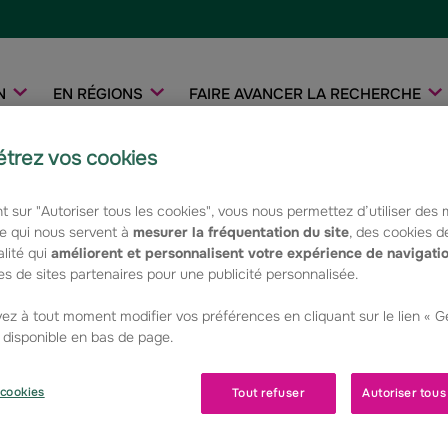
N
EN RÉGIONS
FAIRE AVANCER LA RECHERCHE
trez vos cookies
re organisation
»
Célia Crétolle
t sur "Autoriser tous les cookies", vous nous permettez d’utiliser des
e qui nous servent à
mesurer la fréquentation du site
, des cookies d
LE
lité qui
améliorent et personnalisent votre expérience de navigati
s de sites partenaires pour une publicité personnalisée.
ez à tout moment modifier vos préférences en cliquant sur le lien « 
- Co-coordination d'un centre de référence maladies rar
rectales, maladie de Hirschsprung et aux malformations pe
, disponible en bas de page.
- Coordinateur de la filière de santé nationale maladies r
- Praticien hospitalier en chirurgie viscérale pédiatrique.
cookies
Tout refuser
Autoriser tous