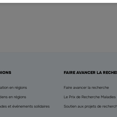
GIONS
FAIRE AVANCER LA RECH
ation en régions
Faire avancer la recherche
tiens en régions
Le Prix de Recherche Maladies
ades et événements solidaires
Soutien aux projets de recherc