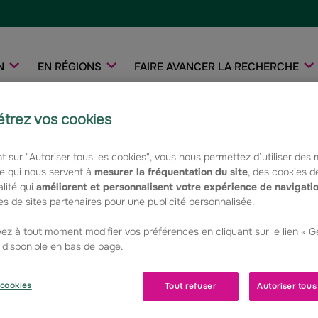
N
EN RÉGIONS
FAIRE AVANCER LA RECHERCHE
trez vos cookies
t sur "Autoriser tous les cookies", vous nous permettez d’utiliser des
RY
e qui nous servent à
mesurer la fréquentation du site
, des cookies d
lité qui
améliorent et personnalisent votre expérience de navigati
s de sites partenaires pour une publicité personnalisée.
Responsable communication
ez à tout moment modifier vos préférences en cliquant sur le lien « 
, disponible en bas de page.
E-mail : claire.baudry@groupama.com
cookies
Tout refuser
Autoriser tous