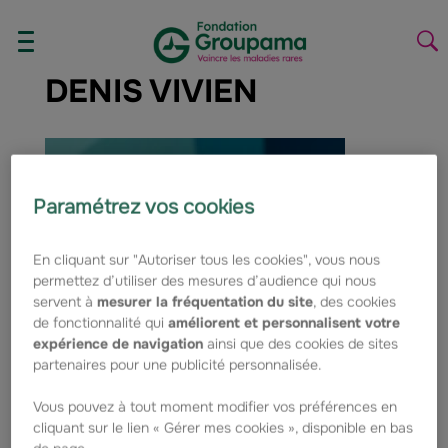
Aller au contenu
Aller à la navigation
AFFICHER/MASQUER
La
LE
la
DENIS VIVIEN
MENU
re
Paramétrez vos cookies
En cliquant sur "Autoriser tous les cookies", vous nous
permettez d’utiliser des mesures d’audience qui nous
servent à
mesurer la fréquentation du site
, des cookies
de fonctionnalité qui
améliorent et personnalisent votre
expérience de navigation
ainsi que des cookies de sites
partenaires pour une publicité personnalisée.
Vous pouvez à tout moment modifier vos préférences en
cliquant sur le lien « Gérer mes cookies », disponible en bas