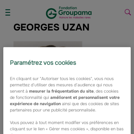
Aller au contenu
Aller à la navigation
AFFICHER/MASQUER
La
LE
la
GEORGES UZAN
MENU
re
Paramétrez vos cookies
En cliquant sur "Autoriser tous les cookies", vous nous
permettez d’utiliser des mesures d’audience qui nous
servent à
mesurer la fréquentation du site
, des cookies
de fonctionnalité qui
améliorent et personnalisent votre
expérience de navigation
ainsi que des cookies de sites
partenaires pour une publicité personnalisée.
Vous pouvez à tout moment modifier vos préférences en
cliquant sur le lien « Gérer mes cookies », disponible en bas