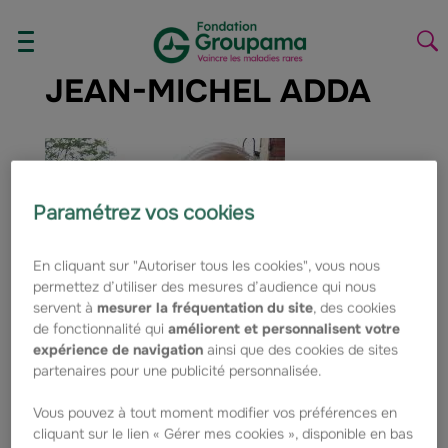
Aller au contenu
Aller à la navigation
AFFICHER/MASQUER
La
LE
la
JEAN-MICHEL ADDA
MENU
re
Paramétrez vos cookies
En cliquant sur "Autoriser tous les cookies", vous nous
permettez d’utiliser des mesures d’audience qui nous
servent à
mesurer la fréquentation du site
, des cookies
de fonctionnalité qui
améliorent et personnalisent votre
expérience de navigation
ainsi que des cookies de sites
partenaires pour une publicité personnalisée.
Co-fondateur, en 1995, de l'association des
syndromes de marfan et apparentés, il en est
Vous pouvez à tout moment modifier vos préférences en
actuellement le Secrétaire Général.
cliquant sur le lien « Gérer mes cookies », disponible en bas
Sa famille est concernée par cette maladie rare,