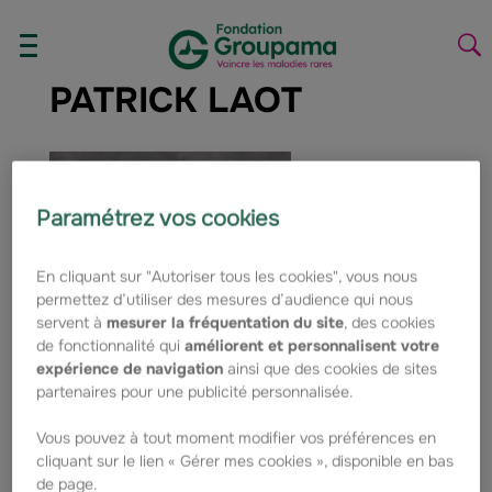
Aller au contenu
Aller à la navigation
AFFICHER/MASQUER
La
LE
la
PATRICK LAOT
MENU
re
Paramétrez vos cookies
En cliquant sur "Autoriser tous les cookies", vous nous
permettez d’utiliser des mesures d’audience qui nous
servent à
mesurer la fréquentation du site
, des cookies
de fonctionnalité qui
améliorent et personnalisent votre
expérience de navigation
ainsi que des cookies de sites
partenaires pour une publicité personnalisée.
Vous pouvez à tout moment modifier vos préférences en
cliquant sur le lien « Gérer mes cookies », disponible en bas
de page.