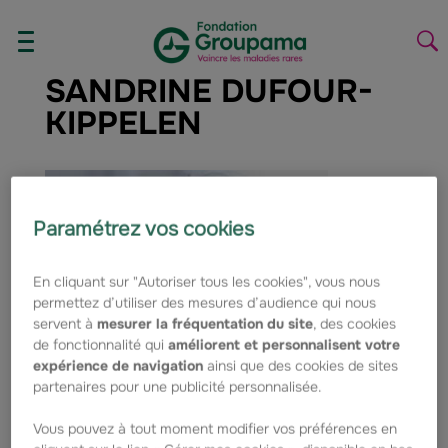
Aller au contenu
Aller à la navigation
AFFICHER/MASQUER
La
LE
la
SANDRINE DUFOUR-
MENU
re
KIPPELEN
Paramétrez vos cookies
En cliquant sur "Autoriser tous les cookies", vous nous
permettez d’utiliser des mesures d’audience qui nous
servent à
mesurer la fréquentation du site
, des cookies
de fonctionnalité qui
améliorent et personnalisent votre
expérience de navigation
ainsi que des cookies de sites
partenaires pour une publicité personnalisée.
Vous pouvez à tout moment modifier vos préférences en