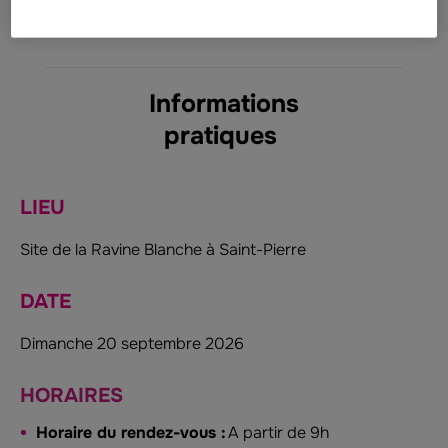
et solidaires et célébrer ensemble nos 10 ans
d'engagement.
Informations
pratiques
LIEU
Site de la Ravine Blanche à Saint-Pierre
DATE
Dimanche 20 septembre 2026
HORAIRES
Horaire du rendez-vous :
A partir de 9h