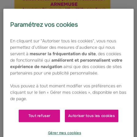
Paramétrez vos cookies
10 ans de solidarité : un pas après l'autre, unis
pour faire reculer les maladies rares
En cliquant sur "Autoriser tous les cookies", vous nous
Parce que l'union fait la force, cette 10ᵉ édition
permettez d’utiliser des mesures d’audience qui nous
de marche solidaire invite chacun à se mobiliser
servent à
mesurer la fréquentation du site
, des cookies
pour une même cause : soutenir la lutte contre
de fonctionnalité qui
améliorent et personnalisent votre
les maladies rares aux côtés de l'association
expérience de navigation
ainsi que des cookies de sites
ARNEMUSE (Association Réunionnaise
partenaires pour une publicité personnalisée.
NEuroMUsculaire Espoir).
Vous pouvez à tout moment modifier vos préférences en
Dans un élan collectif, petits et grands sont
cliquant sur le lien « Gérer mes cookies », disponible en bas
conviés à partager un moment de convivialité,
de page.
d'engagement et de générosité. Ensemble,
transformons chaque pas en espoir et chaque
sourire en soutien.
Tout refuser
Autoriser tous les cookies
Rendez-vous le dimanche 20 septembre, à la
Gérer mes cookies
Ravine Blanche à Saint-Pierre, pour marcher unis