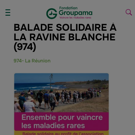
Aller au contenu
Aller à la navigation
AFFICHER/MASQUER
La
LE
la
BALADE SOLIDAIRE À
MENU
re
LA RAVINE BLANCHE
(974)
974- La Réunion