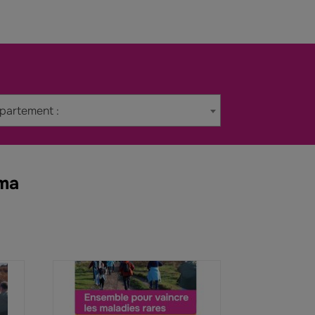
épartement :
ama