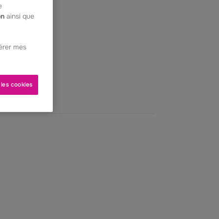
e
on
ainsi que
Gérer mes
 les cookies