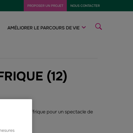
PROPOSER UN PROJET
NOUS CONTACTER
AFFICHER/MA
LA
RECHERCHE
AMÉLIORER LE PARCOURS DE VIE
RIQUE (12)
belle cause ?
ainct de Saint-Affrique pour un spectacle de
 mesures