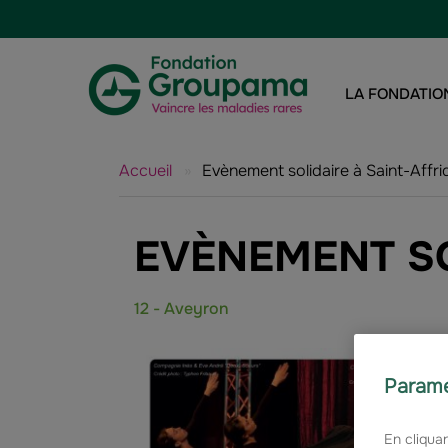
Aller au contenu
Aller à la navigation
LA FONDATIO
Accueil
»
Evènement solidaire à Saint-Affri
EVÈNEMENT SOL
12 - Aveyron
Paramé
En cliquan