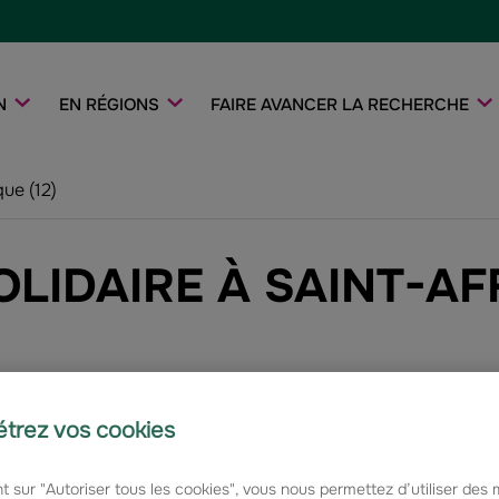
N
EN RÉGIONS
FAIRE AVANCER LA RECHERCHE
que (12)
IDAIRE À SAINT-AFF
Envie de vivre une soirée artistique tout en soutenant une 
Rendez-vous mercredi 22 juillet à 21h à la Salle Richard S
trez vos cookies
danse au profit de l'Association Huntington France.
t sur "Autoriser tous les cookies", vous nous permettez d’utiliser des