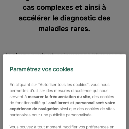
cas complexes et ainsi à
accélérer le diagnostic des
maladies rares.
Le génome humain est une immense bibliothèque dont
nous ne lisons, pour l’instant, que quelques pages.
Grâce au séquençage du génome entier, les
Paramétrez vos cookies
chercheurs peuvent désormais explorer l’ADN d’un
patient dans sa globalité. Pourtant, si les régions
codantes – celles qui fabriquent les protéines – sont
En cliquant sur "Autoriser tous les cookies", vous nous
bien connues et étudiées, les régions non codantes
permettez d’utiliser des mesures d’audience qui nous
restent un territoire largement inexploré. Et c’est là
servent à
mesurer la fréquentation du site
, des cookies
tout le paradoxe : ces zones, qui ne produisent pas
de fonctionnalité qui
améliorent et personnalisent votre
directement de protéines, représentent 98 % de notre
expérience de navigation
ainsi que des cookies de sites
ADN et jouent un rôle essentiel dans la régulation des
partenaires pour une publicité personnalisée.
gènes.
Plongée dans l’ADN
Vous pouvez à tout moment modifier vos préférences en