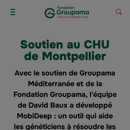
Aller au contenu
Aller à la navigation
AFFICHER/MASQUER
Lanc
LE
la
MENU
reche
Soutien au CHU
de Montpellier
Avec le soutien de Groupama
Méditerranée et de la
Fondation Groupama, l'équipe
de David Baux a développé
MobiDeep : un outil qui aide
les généticiens à résoudre les