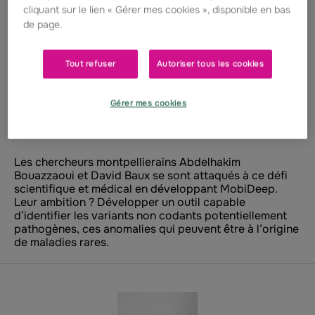
invisible : quand
cliquant sur le lien « Gérer mes cookies », disponible en bas
de page.
l’intelligence
artificielle contribue
Tout refuser
Autoriser tous les cookies
à accélérer le
diagnostic des
Gérer mes cookies
maladies rares
Les chercheurs montpellierains Abdelhakim
Bouazzaoui et David Baux se sont attaqués à ce défi
scientifique et médical en développant MobiDeep.
Leur ambition ? Développer un outil capable
d’identifier les variants non codants potentiellement
pathogènes, ces anomalies qui peuvent être à l’origine
de maladies rares.