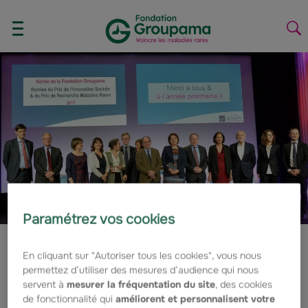
Aller au contenu
Aller à la navigation
AFFICHER/MASQUER
La
LE
la
MENU
re
Paramétrez vos cookies
En cliquant sur "Autoriser tous les cookies", vous nous
Revivez la soirée de la
permettez d’utiliser des mesures d’audience qui nous
Fondation Groupama
servent à
mesurer la fréquentation du site
, des cookies
de fonctionnalité qui
améliorent et personnalisent votre