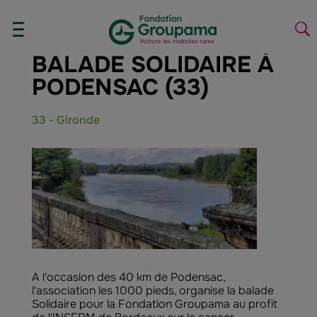
Aller au contenu
Aller à la navigation
AFFICHER/MASQUER
La
LE
la
BALADE SOLIDAIRE À
MENU
re
PODENSAC (33)
33 - Gironde
A l'occasion des 40 km de Podensac,
l'association les 1000 pieds, organise la balade
Solidaire pour la Fondation Groupama au profit