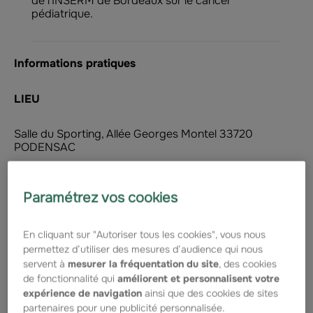
de l'INSERM de Bordeaux sur le cancer
pédiatrique.
Informations pratiques
LIEU
Salle du Sporting, Allée Georges Montel 33720
PODENSAC
DATE
Paramétrez vos cookies
26/04/2026
En cliquant sur "Autoriser tous les cookies", vous nous
permettez d’utiliser des mesures d’audience qui nous
HORAIRES
servent à
mesurer la fréquentation du site
, des cookies
de fonctionnalité qui
améliorent et personnalisent votre
Horaire du rendez-vous :
A partir de 8H30
expérience de navigation
ainsi que des cookies de sites
partenaires pour une publicité personnalisée.
Horaire de départ :
10h