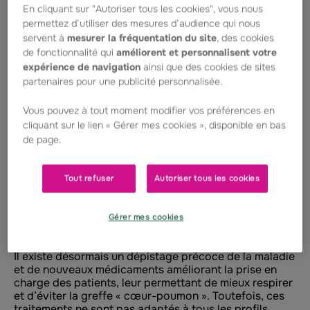
En cliquant sur "Autoriser tous les cookies", vous nous
Professeur Tristan Montier à
permettez d’utiliser des mesures d’audience qui nous
servent à
mesurer la fréquentation du site
, des cookies
Brest.
de fonctionnalité qui
améliorent et personnalisent votre
expérience de navigation
ainsi que des cookies de sites
partenaires pour une publicité personnalisée.
La mucoviscidose est une maladie génétique mortelle
Vous pouvez à tout moment modifier vos préférences en
qui entraîne la production d’un mucus anormalement
cliquant sur le lien « Gérer mes cookies », disponible en bas
épais notamment au niveau des poumons et de
de page.
l’appareil digestif, en raison d’une mutation génétique
rare.
Elle altère le fonctionnement des poumons et du
système digestif, réduisant considérablement la
Tout refuser
Autoriser tous les cookies
qualité et l’espérance de vie des patients. Elle est
causée par une anomalie sur un gène appelé CFTR,
empêchant certaines cellules de fonctionner
Gérer mes cookies
correctement.
Il existe désormais un dépistage précoce de la maladie
et de nouveaux médicaments améliorant la prise en
charge des patients, leur permettant de mieux respirer
et d’éviter la greffe « cœur-poumon ». Toutefois, ces
traitements ne sont pas adaptés à tous les profils