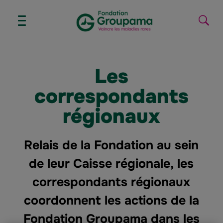
Aller au contenu
Aller à la navigation
AFFICHER/MASQUER
Lanc
LE
la
MENU
reche
Les
correspondants
régionaux
Relais de la Fondation au sein
de leur Caisse régionale, les
correspondants régionaux
coordonnent les actions de la
Fondation Groupama dans les