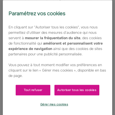
régions et l'engagement des
Paramétrez vos cookies
Caisses régionales pour
vaincre les maladies rares et
En cliquant sur "Autoriser tous les cookies", vous nous
permettez d’utiliser des mesures d’audience qui nous
accompagnent les élus
servent à
mesurer la fréquentation du site
, des cookies
de fonctionnalité qui
améliorent et personnalisent votre
référents dans leurs missions.
expérience de navigation
ainsi que des cookies de sites
partenaires pour une publicité personnalisée.
Vous pouvez à tout moment modifier vos préférences en
Qui sont-ils ?
cliquant sur le lien « Gérer mes cookies », disponible en bas
de page.
Collaborateurs Groupama, les 11 correspondants
régionaux ont accepté, en plus de leurs autres
missions, d’être les relais de la Fondation au sein de
Tout refuser
Autoriser tous les cookies
leur Caisse régionale.
Leurs missions ?
Gérer mes cookies
Au niveau régional, ils coordonnent les actions de la
Fondation Groupama dans les régions. Ils pilotent les