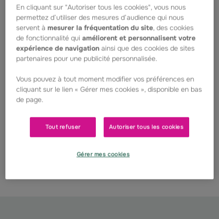
En cliquant sur "Autoriser tous les cookies", vous nous
En 2016, la Fondation Groupama a soutenu
permettez d’utiliser des mesures d’audience qui nous
le
Centre de référence Prader Willi
pour
servent à
mesurer la fréquentation du site
, des cookies
de fonctionnalité qui
améliorent et personnalisent votre
l’acquisition d’un eye-tracker, un
expérience de navigation
ainsi que des cookies de sites
équipement permettant d’analyser des
partenaires pour une publicité personnalisée.
mouvements des yeux et la position du
regard. L’eye tracker est utilisé par l’équipe
Vous pouvez à tout moment modifier vos préférences en
de Pascal Barone du Centre de recherche
cliquant sur le lien « Gérer mes cookies », disponible en bas
sur le cerveau et la cognition CNRS, Maithé
de page.
Tauber et Marion Vallette, du Centre de
référence de Toulouse, pour leur étude des
Tout refuser
Autoriser tous les cookies
altérations de l’attention visuelle portée à
des visages communicatifs chez les
Gérer mes cookies
nouveaux-nés et enfants porteurs du
syndrome de Prader-Willi.