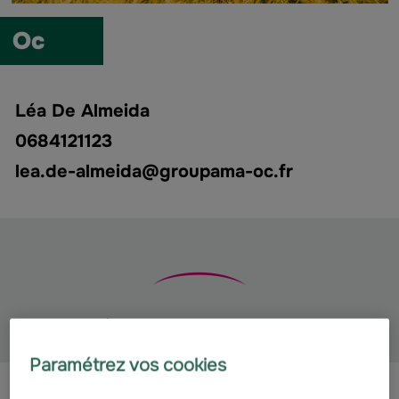
Oc
Léa De Almeida
0684121123
lea.de-almeida@groupama-oc.fr
Faire avancer la recherche
Paramétrez vos cookies