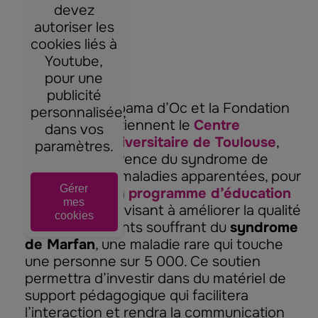
devez
autoriser les
cookies liés à
Youtube,
pour une
publicité
En 2020, Groupama d’Oc et la Fondation
personnalisée,
Groupama soutiennent le
Centre
dans vos
Hospitalier Universitaire de Toulouse
,
paramètres.
centre de référence du syndrome de
Marfan et des maladies apparentées, pour
Gérer
la création d’un
programme d’éducation
mes
thérapeutique
visant à améliorer la qualité
cookies
de vie de patients souffrant du
syndrome
de Marfan
, une maladie rare qui touche
une personne sur 5 000. Ce soutien
permettra d’investir dans du matériel de
support pédagogique qui facilitera
l’interaction et rendra la communication